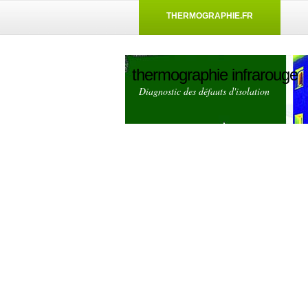
THERMOGRAPHIE.FR
thermographie infrarouge
Diagnostic des défauts d'isolation